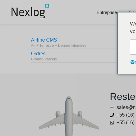
Entreprise
Sol
We
yo
Airline CMS
Air + Terrestre + Dernier kilomètre
Ordres
Ground Parcels
Reste
sales@n
+55 (16)
+55 (16)