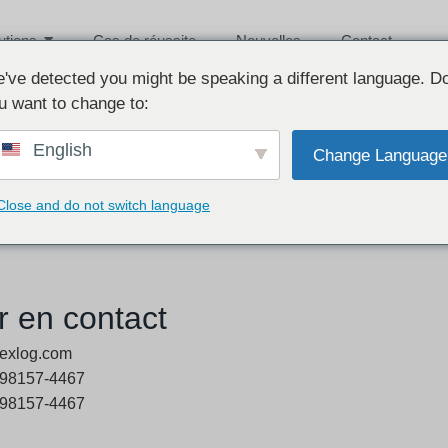
utions
Cas de réussite
Nouvelles
Contact
've detected you might be speaking a different language. D
u want to change to:
English
Change Language
Close and do not switch language
r en contact
exlog.com
 98157-4467
 98157-4467