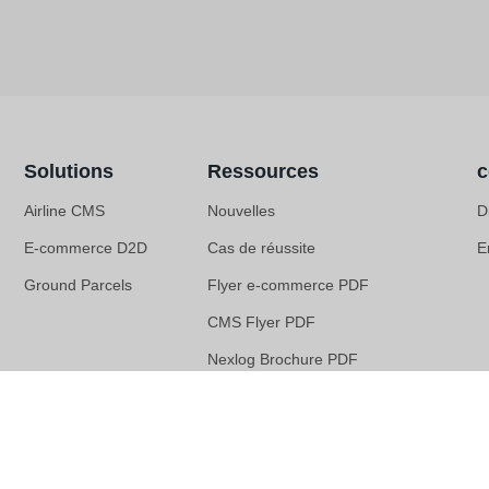
Solutions
Ressources
c
Airline CMS
Nouvelles
D
E-commerce D2D
Cas de réussite
E
Ground Parcels
Flyer e-commerce PDF
CMS Flyer PDF
Nexlog Brochure PDF
© 2026 Nexlog CMS. All rights reserved.
Politiques de confidentialité