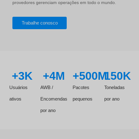
provedores gerenciam operações em todo o mundo.
Trabalhe conosco
+
3
K
+
4
M
+
500
M
150
K
Usuários
AWB /
Pacotes
Toneladas
ativos
Encomendas
pequenos
por ano
por ano