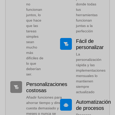
no
donde todas
funcionan
tus
juntos, lo
herramientas
que hace
funcionan
que las
juntas a la
tareas
perfección
simples
Fácil de
sean
personalizar
mucho
más
La
difíciles de
personalización
lo que
rápida y las
deberían
implementaciones
ser.
mensuales lo
mantienen
Personalizaciones
siempre
costosas
actualizado
Añadir funciones para
Automatización
ahorrar tiempo y dinero
de procesos
cuesta demasiado y lleva
meses o nunca se