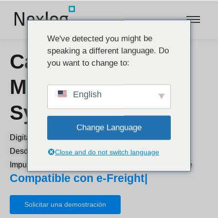
We've detected you might be
speaking a different language. Do
Cargo
you want to change to:
Management
English
System
Change Language
Digitalización para su negocio de carga.
Desde la primera hasta la última milla.
Close and do not switch language
Impulsado por robustas capacidades de e-commerce
Compatible con e-Freight
|
Solicitar una demostración