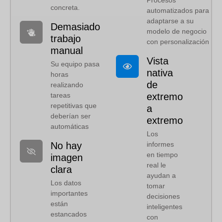
Procesos
concreta.
automatizados para
adaptarse a su
Demasiado
modelo de negocio
trabajo
con personalización
manual
Vista
Su equipo pasa
nativa
horas
de
realizando
tareas
extremo
repetitivas que
a
deberían ser
extremo
automáticas
Los
No hay
informes
en tiempo
imagen
real le
clara
ayudan a
Los datos
tomar
importantes
decisiones
están
inteligentes
estancados
con