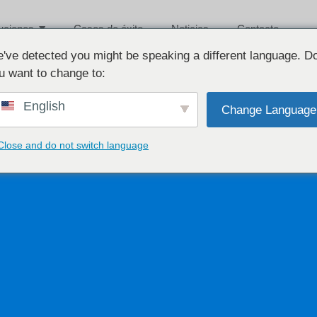
uciones
Casos de éxito
Noticias
Contacto
've detected you might be speaking a different language. D
u want to change to:
English
Change Language
Close and do not switch language