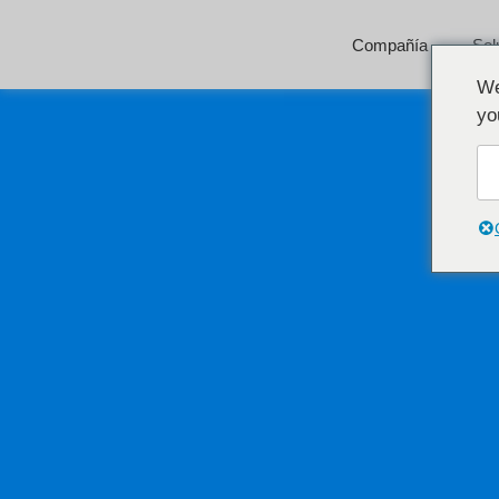
Compañía
Sol
We
yo