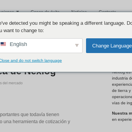
uciones
Casos de éxito
Noticias
Contacto
've detected you might be speaking a different language. D
u want to change to:
English
Change Language
Sobre 
Close and do not switch language
nea de Nexlog
Nexlog es 
industria 
as del mercado
experienci
de tierra y
operacione
vías de in
Nuestra m
portantes que todavía tienen
en experien
mo una herramienta de cotización y