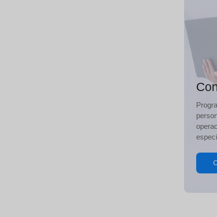
Con
Progr
person
operac
especí
C