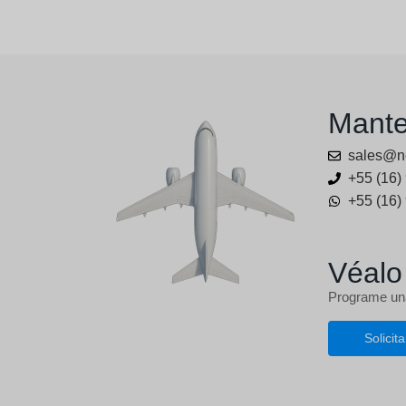
Mante
sales@n
+55 (16)
+55 (16)
Véalo
Programe una
Solicit