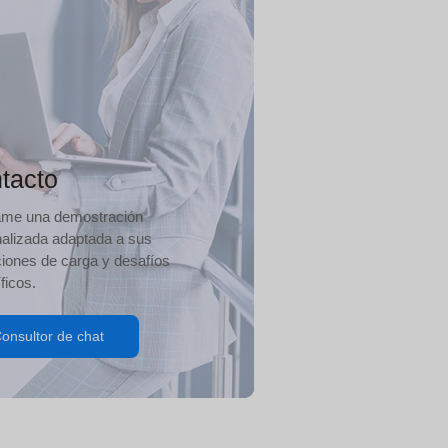
tacto
ame una demostración
alizada adaptada a sus
iones de carga y desafíos
ficos.
onsultor de chat