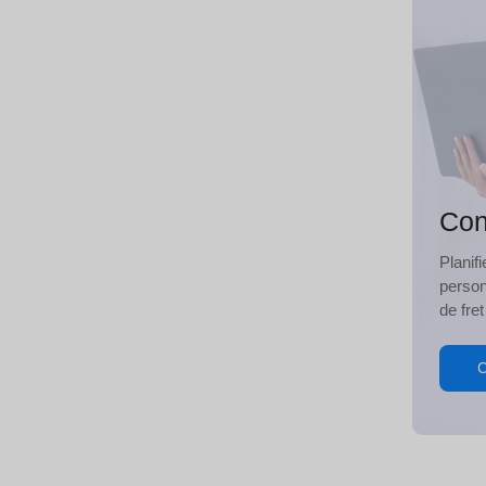
Con
Planif
person
de fret
C