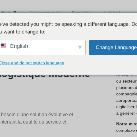
utions
Cas de réussite
Nouvelles
Contact
've detected you might be speaking a different language. D
u want to change to:
English
Change Language
À prop
Close and do not switch language
 logistique moderne
Nexlog est
du secteur 
plusieurs 
compagnies
aéroportua
digitaliser
à générer 
besoin d'une solution évolutive et
tenant la qualité du service et
Notre mis
complexe 