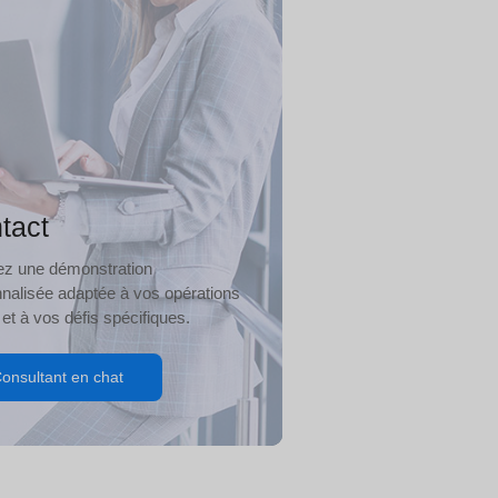
tact
iez une démonstration
nalisée adaptée à vos opérations
 et à vos défis spécifiques.
onsultant en chat