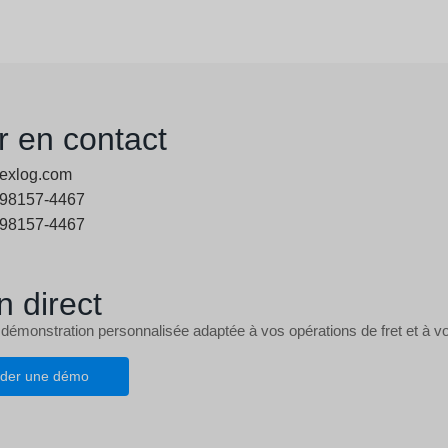
r en contact
exlog.com
 98157-4467
 98157-4467
n direct
 démonstration personnalisée adaptée à vos opérations de fret et à vo
der une démo