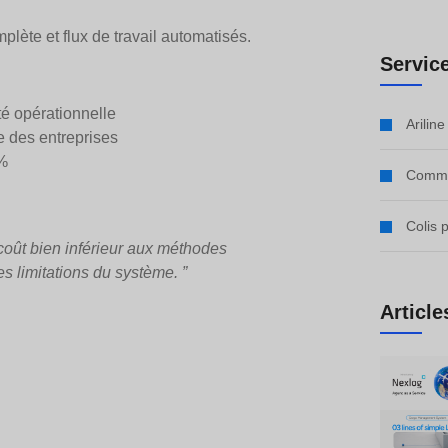
lète et flux de travail automatisés.
Servic
té opérationnelle
Arilin
e des entreprises
0%
Comme
Colis 
 coût bien inférieur aux méthodes
s limitations du système. ”
Article